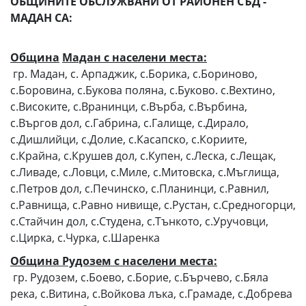
ОБЩИНИТЕ ОБСЛУЖВАНИ ОТ РАЙОНЕН СЪД -
МАДАН СА:
Община
Мадан с населени места:
гр. Мадан, с. Арпаджик, с.Борика, с.Бориново,
с.Боровина, с.Букова поляна, с.Буково. с.Вехтино,
с.Високите, с.Вранинци, с.Върба, с.Върбина,
с.Въргов дол, с.Габрина, с.Галище, с.Дирало,
с.Дишлийци, с.Долие, с.Касапско, с.Кориите,
с.Крайна, с.Крушев дол, с.Купен, с.Леска, с.Лещак,
с.Ливаде, с.Ловци, с.Миле, с.Митовска, с.Мъглища,
с.Петров дол, с.Печинско, с.Планинци, с.Равнил,
с.Равнища, с.Равно нивище, с.Рустан, с.Средногорци,
с.Стайчин дол, с.Студена, с.Тънкото, с.Уручовци,
с.Цирка, с.Чурка, с.Шаренка
Община Рудозем с населени места:
гр. Рудозем, с.Боево, с.Борие, с.Бърчево, с.Бяла
река, с.Витина, с.Войкова лъка, с.Грамаде, с.Добрева