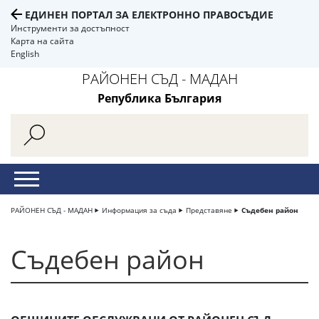
ЕДИНЕН ПОРТАЛ ЗА ЕЛЕКТРОННО ПРАВОСЪДИЕ
Инструменти за достъпност
Карта на сайта
English
РАЙОНЕН СЪД - МАДАН
Република България
РАЙОНЕН СЪД - МАДАН
Информация за съда
Представяне
Съдебен район
Съдебен район