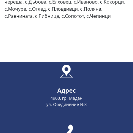
череша, с.Дъбова, с.Елховец, с.Иваново, с.Кокорци,
с.Мочуре, с.Оглед, с.Пловдивци, с.Поляна,
с.Равнината, с.Рибница, с.Сопотот, с.Чепинци
Адрес
4900, гр. Мадан
ул. Обединение №8