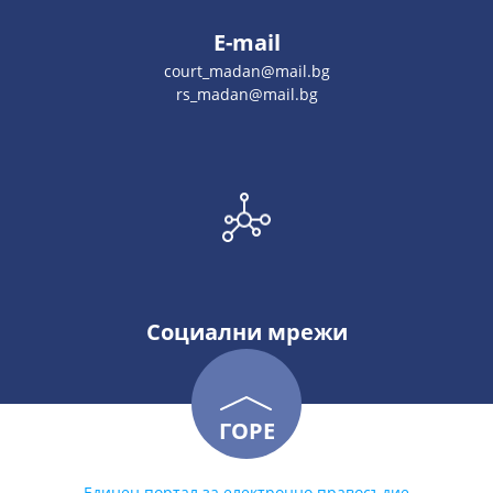
E-mail
court_madan@mail.bg
rs_madan@mail.bg
Социални мрежи
ГОРЕ
Единен портал за електронно правосъдие