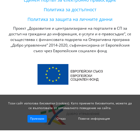
Политика за достъпност
Политика за защита на личните данни
Проект „Доразвитие и централизиране на порталите в СП за
достъп на граждани до информация, е-услуги и е-правосъдие“, се
осъществява с финансовата подкрепа на Оперативна програма
„Добро управление“ 2014-2020, съфинансирана от Европейския
съюз чрез Европейския социален фонд
Този сайт използва бисквитки (cookies). Като приемете бисквитките, можете да
се възползвате от оптималното поведение на сайта.
Приемам
Отказ
Повече информация
© 2026 Висш Съдебен Съвет - Република България