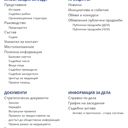
Представяне
Новини
История
Инициативи и събития
Съдебен район
Обяви и конкурси
Организационна структура
Обявления публични продажби
Ръководство
Публични продажби (ДСИ)
Председател
Публични продажби (ЧСИ)
Състав
Съдии
Указател за контакт
Местоположение
Полезна информация
Банкови сметки
Съдебни такси
Вещи лица
Съдебни преводачи
Съдебни заседатели
Център за медиация
Правна помощ
ДОКУМЕНТИ
ИНФОРМАЦИЯ ЗА ДЕЛА
Стратегически документи
Справки по дела
Закони
График на заседания
Наредби
Съдебни актове
Вътрешни правила
Актове и протоколи - стара система
Правила за предоставяне на
достъп до обществена информация
Правна рамка за медиацията