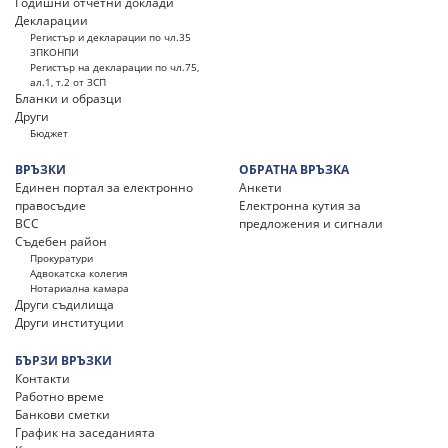
Годишни отчетни доклади
Декларации
Регистър и декларации по чл.35
ЗПКОНПИ
Регистър на декларации по чл.75,
ал.1, т.2 от ЗСП
Бланки и образци
Други
Бюджет
ВРЪЗКИ
ОБРАТНА ВРЪЗКА
Единен портал за електронно
Анкети
правосъдие
Електронна кутия за
ВСС
предложения и сигнали
Съдебен район
Прокуратури
Адвокатска колегия
Нотариална камара
Други съдилища
Други институции
БЪРЗИ ВРЪЗКИ
Контакти
Работно време
Банкови сметки
График на заседанията